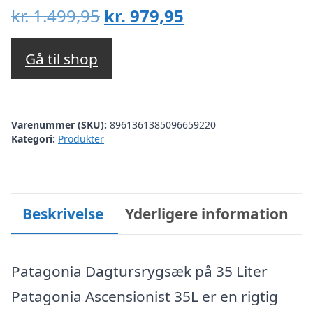
Den
Den
kr.
1.499,95
kr.
979,95
oprindelige
aktuelle
pris
pris
Gå til shop
var:
er:
kr. 1.499,95.
kr. 979,95.
Varenummer (SKU):
8961361385096659220
Kategori:
Produkter
Beskrivelse
Yderligere information
Patagonia Dagtursrygsæk på 35 Liter
Patagonia Ascensionist 35L er en rigtig