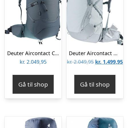
Deuter Aircontact Core 50+10
Deuter Aircontact Ultra 35+5 SL
Den
D
kr.
2.049,95
kr.
2.049,95
kr.
1.499,95
oprindelige
ak
pris
pr
Gå til shop
Gå til shop
var:
er
kr. 2.049,95.
kr